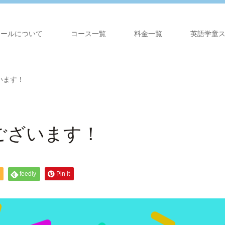
クールについて
コース一覧
料金一覧
英語学童
います！
ございます！
feedly
Pin it