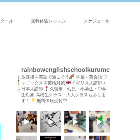
スクール
無料体験レッスン
スケジュール
rainbowenglishschoolkurume
放課後を英語で過ごそう
学童＋英会話
フ
ォニックス＆英検対策
イギリス人講師＋
日本人講師
久留米｜幼児・小学生・中学
生対象
高校生クラス・大人クラスもありま
す！
無料体験受付中