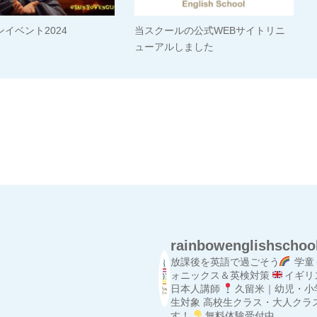
イベント2024
当スクールの公式WEBサイトリニ
ューアルしました
rainbowenglishschoo
放課後を英語で過ごそう
学童
ォニックス＆英検対策
イギリ
日本人講師
久留米｜幼児・小
生対象
高校生クラス・大人クラ
す！
無料体験受付中