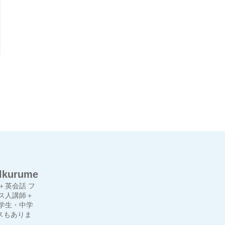
lkurume
＋英会話
フ
ス人講師＋
学生・中学
スもありま