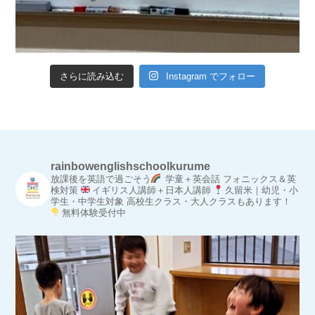
さらに読み込む
Instagram でフォロー
rainbowenglishschoolkurume
放課後を英語で過ごそう
学童＋英会話
フォニックス＆英
検対策
イギリス人講師＋日本人講師
久留米｜幼児・小
学生・中学生対象
高校生クラス・大人クラスもあります！
無料体験受付中