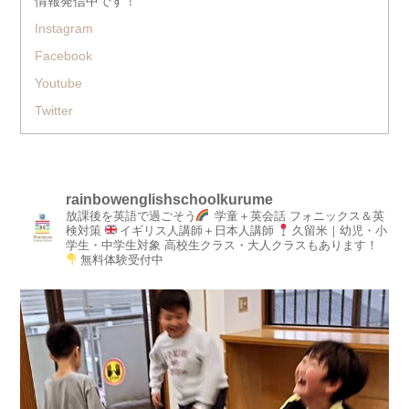
情報発信中です！
Instagram
Facebook
Youtube
Twitter
rainbowenglishschoolkurume
放課後を英語で過ごそう
学童＋英会話
フォニックス＆英
検対策
イギリス人講師＋日本人講師
久留米｜幼児・小
学生・中学生対象
高校生クラス・大人クラスもあります！
無料体験受付中