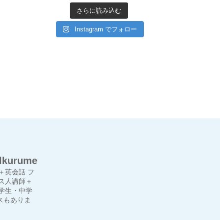
さらに読み込む
Instagram でフォロー
lkurume
＋英会話
フ
ス人講師＋
学生・中学
スもありま