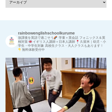
rainbowenglishschoolkurume
放課後を英語で過ごそう
学童＋英会話
フォニックス＆英
検対策
イギリス人講師＋日本人講師
久留米｜幼児・小
学生・中学生対象
高校生クラス・大人クラスもあります！
無料体験受付中