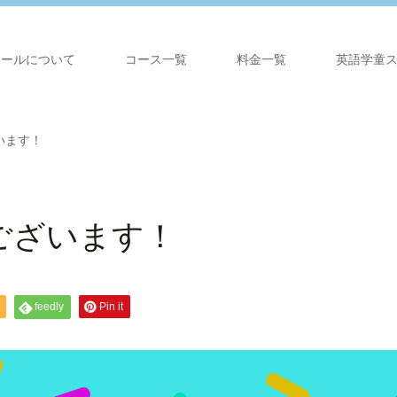
クールについて
コース一覧
料金一覧
英語学童
います！
ございます！
feedly
Pin it