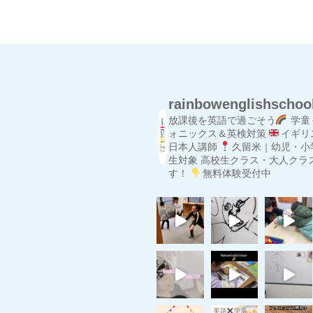
rainbowenglishschoo
放課後を英語で過ごそう
学童
ォニックス＆英検対策
イギリ
日本人講師
久留米｜幼児・小
生対象
高校生クラス・大人クラ
す！
無料体験受付中