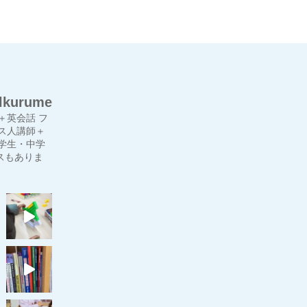
lkurume
＋英会話
フ
ス人講師＋
学生・中学
スもありま