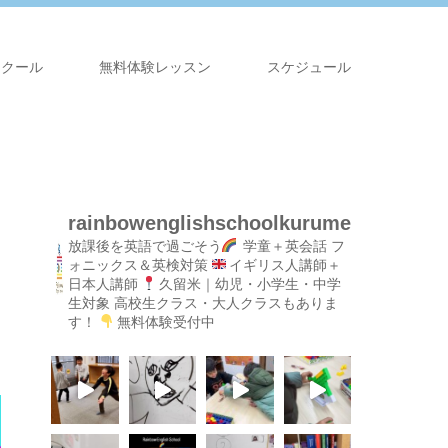
スクール
無料体験レッスン
スケジュール
rainbowenglishschoolkurume
放課後を英語で過ごそう
学童＋英会話
フ
ォニックス＆英検対策
イギリス人講師＋
日本人講師
久留米｜幼児・小学生・中学
生対象
高校生クラス・大人クラスもありま
す！
無料体験受付中