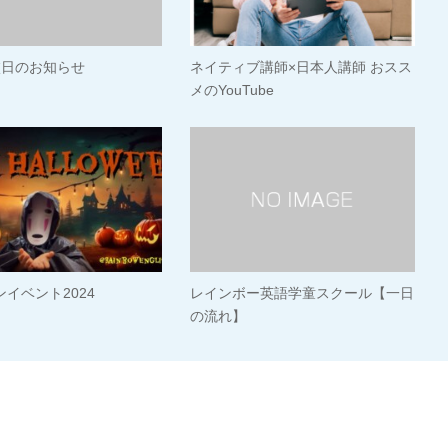
校日のお知らせ
ネイティブ講師×日本人講師 おスス
メのYouTube
イベント2024
レインボー英語学童スクール【一日
の流れ】