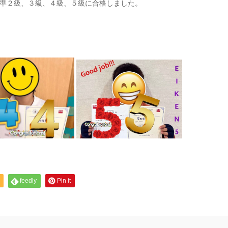
準２級、３級、４級、５級に合格しました。
feedly
Pin it